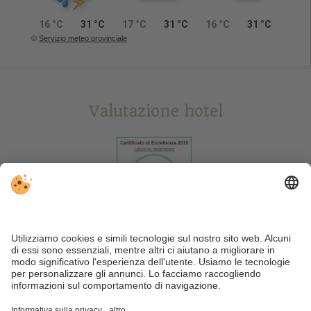
16 °C
31 °C
17 °C
31 °C
16 °C
31 °C
©
Servizio meteo provinciale
Valutazione hotel