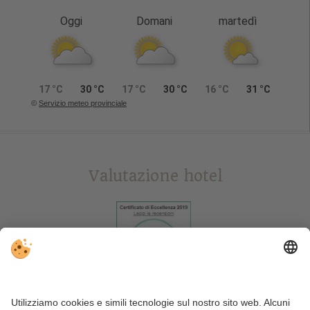
Oggi
Domani
martedì
17 °C
30 °C
17 °C
30 °C
16 °C
31 °C
©
Servizio meteo provinciale
Valutazione hotel