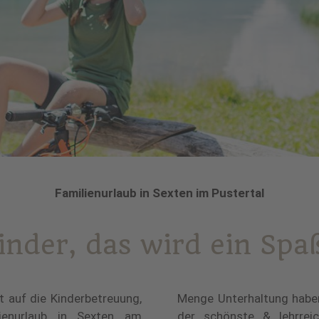
Familienurlaub in Sexten im Pustertal
inder, das wird ein Sp
t auf die Kinderbetreuung,
atur, zum Greifen nah, ist
lienurlaub in Sexten am
pielplatz. Am Kreuzberg