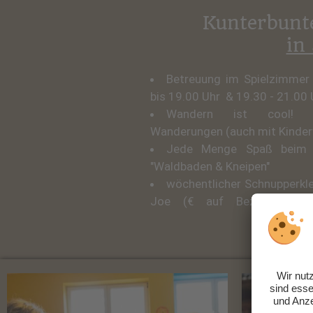
Kunterbunt
in
Betreuung im Spielzimmer
bis 19.00 Uhr & 19.30 - 21.00 
Wandern ist cool! Vi
Wanderungen (auch mit Kinde
Jede Menge Spaß beim 
"Waldbaden & Kneipen"
wöchentlicher Schnupperkle
Joe (€ auf Bezahlung und