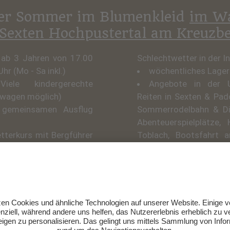
er Sommer im Blumenkleid
im Wa
 Sexten Hochpustertal am Kreuzb
 ab 3 Jahren von 17.00
Schlechtwetter in der I
Uhr (Mo - Sa inkl.)
wöchentliches Lage
ele kindergerechte
Angebote in der 
rwagen möglich)
Reiten in Sexten & Pado
gemeinsamen Ausflug
Sommerrodelbahn & Di
Abenteuerspielplätze,
tterkurs mit Bergführer
Toblach, Bootsfahrt 
 Reservierung). Bei
Wildsee