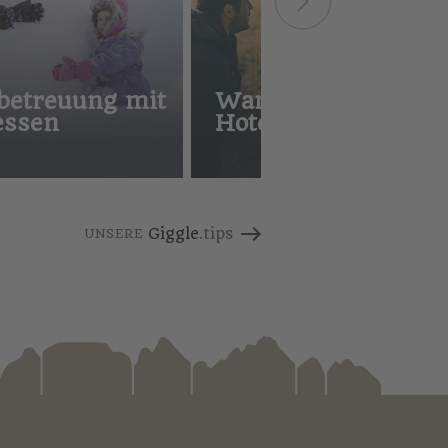
betreuung mit
Wanderung mit
essen
Hotelier Hannes
Giggle
.tips
UNSERE