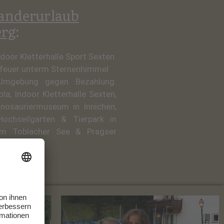
nderurlaub
erg
:
ndoor Kletterhalle Sport Sexten
rfeuer unterm Sternenhimmel
Umgebung gegen Bezahlung:
la, Indoor Kletterhalle Sexten,
nosauriermuseum in Innichen,
 Hochseilgarten & Tierpark in
am Toblacher See & Pragser