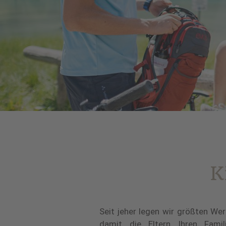
K
Seit jeher legen wir größten Wer
Menge Unterhaltung haben. Die N
damit die Eltern Ihren Fami
der schönste & lehrreichste S